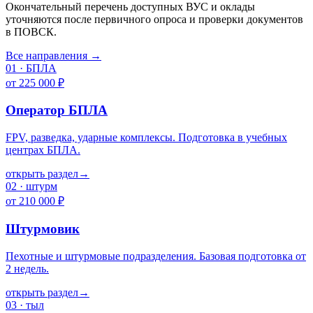
Окончательный перечень доступных ВУС и оклады
уточняются после первичного опроса и проверки документов
в ПОВСК.
Все направления →
01
·
БПЛА
от 225 000 ₽
Оператор БПЛА
FPV, разведка, ударные комплексы. Подготовка в учебных
центрах БПЛА.
открыть раздел
→
02
·
штурм
от 210 000 ₽
Штурмовик
Пехотные и штурмовые подразделения. Базовая подготовка от
2 недель.
открыть раздел
→
03
·
тыл