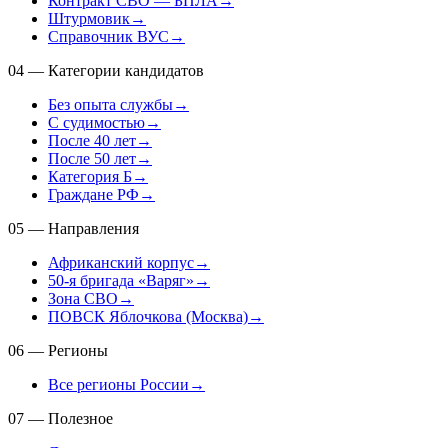
Контракт СВО — БПЛА
→
Штурмовик
→
Справочник ВУС
→
04
—
Категории кандидатов
Без опыта службы
→
С судимостью
→
После 40 лет
→
После 50 лет
→
Категория Б
→
Граждане РФ
→
05
—
Направления
Африканский корпус
→
50-я бригада «Варяг»
→
Зона СВО
→
ПОВСК Яблочкова (Москва)
→
06
—
Регионы
Все регионы России
→
07
—
Полезное