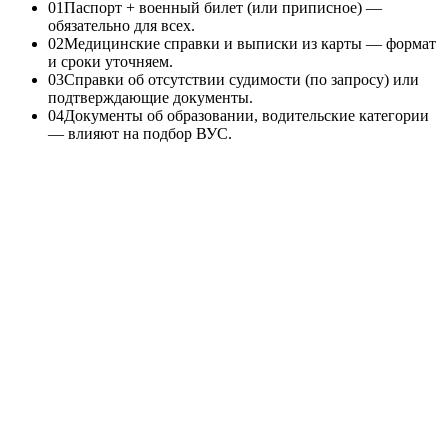
0
1
Паспорт + военный билет (или приписное) —
обязательно для всех.
0
2
Медицинские справки и выписки из карты — формат
и сроки уточняем.
0
3
Справки об отсутствии судимости (по запросу) или
подтверждающие документы.
0
4
Документы об образовании, водительские категории
— влияют на подбор ВУС.