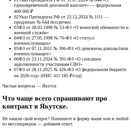
единовременной денежной выплате» — федеральная
400 000 ₽
02
Указ Президента РФ от 22.12.2024 № 1111 —
продление № 644 бессрочно
03
ФЗ от 28.03.1998 № 53-ФЗ «О воинской обязанности и
военной службе»
04
ФЗ от 27.05.1998 № 76-ФЗ «О статусе
военнослужащих»
05
ФЗ от 07.11.2011 № 306-ФЗ «О денежном довольствии
военнослужащих»
06
ФЗ от 23.11.2024 № 391-ФЗ «О списании
задолженности участникам СВО»
07
ФЗ от 28.11.2025 № 426-ФЗ «О федеральном бюджете
на 2026 год» (НИС
411 185 ₽/год
)
Частые вопросы — Якутск
Что чаще всего спрашивают про
контракт в Якутске.
Не нашли свой вопрос? Напишите в форму выше или в любой
из мессенджеров — добавим ответ.