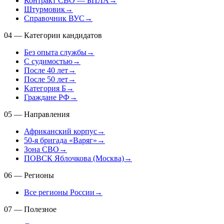
Контракт СВО — БПЛА
→
Штурмовик
→
Справочник ВУС
→
04
—
Категории кандидатов
Без опыта службы
→
С судимостью
→
После 40 лет
→
После 50 лет
→
Категория Б
→
Граждане РФ
→
05
—
Направления
Африканский корпус
→
50-я бригада «Варяг»
→
Зона СВО
→
ПОВСК Яблочкова (Москва)
→
06
—
Регионы
Все регионы России
→
07
—
Полезное