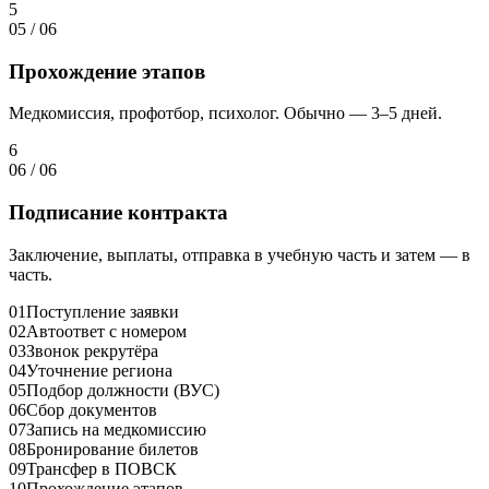
5
05
/
06
Прохождение этапов
Медкомиссия, профотбор, психолог. Обычно — 3–5 дней.
6
06
/
06
Подписание контракта
Заключение, выплаты, отправка в учебную часть и затем — в
часть.
01
Поступление заявки
02
Автоответ с номером
03
Звонок рекрутёра
04
Уточнение региона
05
Подбор должности (ВУС)
06
Сбор документов
07
Запись на медкомиссию
08
Бронирование билетов
09
Трансфер в ПОВСК
10
Прохождение этапов