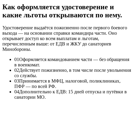
Как оформляется удостоверение и
какие льготы открываются по нему.
Удостоверение выдаётся пожизненно после первого боевого
выхода — на основании справки командира части. Оно
открывает доступ ко всем выплатам и льготам,
перечисленным выше: от ЕДВ и ЖКУ до санаториев
Минобороны.
0
1
Оформляется командованием части — без обращения
в военкомат.
0
2
Действует пожизненно, в том числе после увольнения
со службы.
0
3
Принимается в МФЦ, налоговой, поликлиниках,
ПФР — по всей РФ.
0
4
Дополнительно к ЕДВ: 15 дней отпуска и путёвки в
санатории МО.