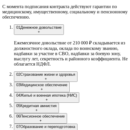
С момента подписания контракта действуют гарантии по
медицинскому, имущественному, социальному и пенсионному
обеспечению.
01
Денежное довольствие
+
Ежемесячное довольствие от 210 000 ₽ складывается из
должностного оклада, оклада по воинскому званию,
надбавки за участие в СВО, надбавки за боевую зону,
выслугу лет, секретность и районного коэффициента. Не
облагается НДФЛ.
02
Страхование жизни и здоровья
+
03
Медицинское обеспечение
+
04
Жильё и военная ипотека (НИС)
+
05
Кредитная амнистия
+
06
Пенсионное обеспечение
+
07
Образование и переподготовка