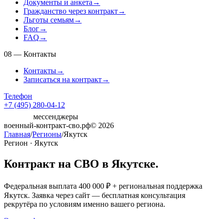
Документы и анкета
→
Гражданство через контракт
→
Льготы семьям
→
Блог
→
FAQ
→
08
—
Контакты
Контакты
→
Записаться на контракт
→
Телефон
+7 (495) 280-04-12
мессенджеры
военный-контракт-сво.рф
© 2026
Главная
/
Регионы
/
Якутск
Регион · Якутск
Контракт на СВО в Якутске.
Федеральная выплата 400 000 ₽ + региональная поддержка
Якутск. Заявка через сайт — бесплатная консультация
рекрутёра по условиям именно вашего региона.