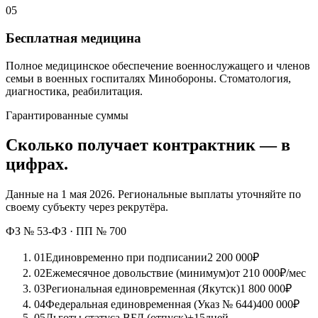
05
Бесплатная медицина
Полное медицинское обеспечение военнослужащего и членов
семьи в военных госпиталях Минобороны. Стоматология,
диагностика, реабилитация.
Гарантированные суммы
Сколько получает контрактник — в
цифрах.
Данные на 1 мая 2026. Региональные выплаты уточняйте по
своему субъекту через рекрутёра.
ФЗ № 53-ФЗ · ПП № 700
01
Единовременно при подписании
2 200 000
₽
02
Ежемесячное довольствие (минимум)
от 210 000
₽/мес
03
Региональная единовременная (Якутск)
1 800 000
₽
04
Федеральная единовременная (Указ № 644)
400 000
₽
05
Льготы статуса ВБД (отпуск)
+15
дней