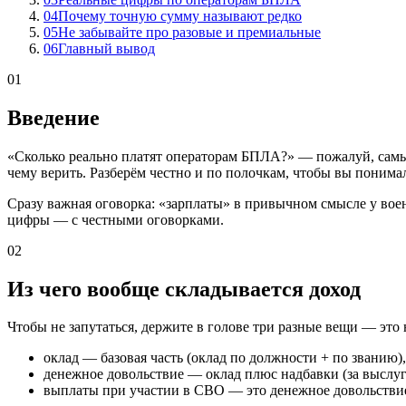
04
Почему точную сумму называют редко
05
Не забывайте про разовые и премиальные
06
Главный вывод
01
Введение
«Сколько реально платят операторам БПЛА?» — пожалуй, самый
чему верить. Разберём честно и по полочкам, чтобы вы понимал
Сразу важная оговорка: «зарплаты» в привычном смысле у воен
цифры — с честными оговорками.
02
Из чего вообще складывается доход
Чтобы не запутаться, держите в голове три разные вещи — это н
оклад — базовая часть (оклад по должности + по званию),
денежное довольствие — оклад плюс надбавки (за выслуг
выплаты при участии в СВО — это денежное довольствие