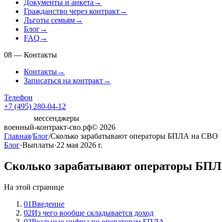
Документы и анкета
→
Гражданство через контракт
→
Льготы семьям
→
Блог
→
FAQ
→
08
—
Контакты
Контакты
→
Записаться на контракт
→
Телефон
+7 (495) 280-04-12
мессенджеры
военный-контракт-сво.рф
© 2026
Главная
/
Блог
/
Сколько зарабатывают операторы БПЛА на СВО
Блог
·
Выплаты
·
22 мая 2026 г.
Сколько зарабатывают операторы БП
На этой странице
01
Введение
02
Из чего вообще складывается доход
03
Реальные цифры по операторам БПЛА