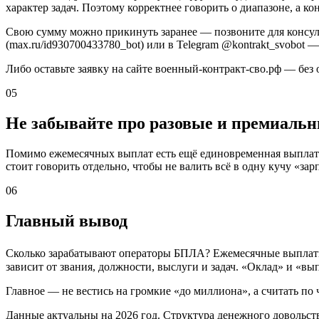
характер задач. Поэтому корректнее говорить о диапазоне, а к
Свою сумму можно прикинуть заранее — позвоните для консульта
(max.ru/id930700433780_bot) или в Telegram @kontrakt_svobot
Либо оставьте заявку на сайте военный-контракт-сво.рф — без 
05
Не забывайте про разовые и премиаль
Помимо ежемесячных выплат есть ещё единовременная выплата 
стоит говорить отдельно, чтобы не валить всё в одну кучу «зар
06
Главный вывод
Сколько зарабатывают операторы БПЛА? Ежемесячные выплаты п
зависит от звания, должности, выслуги и задач. «Оклад» и «
Главное — не вестись на громкие «до миллиона», а считать по
Данные актуальны на 2026 год. Структура денежного довольст