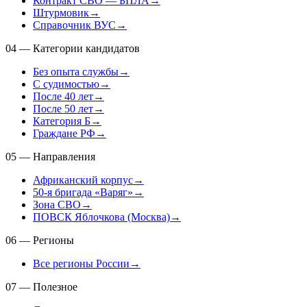
Контракт СВО — БПЛА
→
Штурмовик
→
Справочник ВУС
→
04
—
Категории кандидатов
Без опыта службы
→
С судимостью
→
После 40 лет
→
После 50 лет
→
Категория Б
→
Граждане РФ
→
05
—
Направления
Африканский корпус
→
50-я бригада «Варяг»
→
Зона СВО
→
ПОВСК Яблочкова (Москва)
→
06
—
Регионы
Все регионы России
→
07
—
Полезное