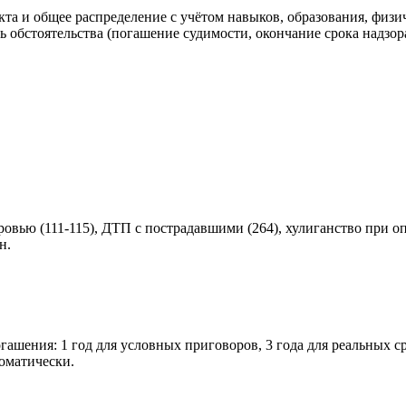
а и общее распределение с учётом навыков, образования, физи
ь обстоятельства (погашение судимости, окончание срока надзо
овью (111-115), ДТП с пострадавшими (264), хулиганство при оп
н.
ашения: 1 год для условных приговоров, 3 года для реальных сро
томатически.