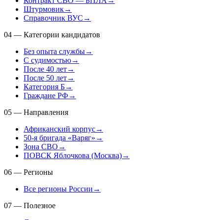
Контракт СВО — БПЛА
→
Штурмовик
→
Справочник ВУС
→
04
—
Категории кандидатов
Без опыта службы
→
С судимостью
→
После 40 лет
→
После 50 лет
→
Категория Б
→
Граждане РФ
→
05
—
Направления
Африканский корпус
→
50-я бригада «Варяг»
→
Зона СВО
→
ПОВСК Яблочкова (Москва)
→
06
—
Регионы
Все регионы России
→
07
—
Полезное