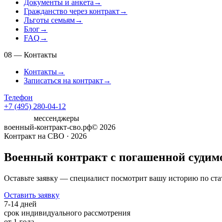
Документы и анкета
→
Гражданство через контракт
→
Льготы семьям
→
Блог
→
FAQ
→
08
—
Контакты
Контакты
→
Записаться на контракт
→
Телефон
+7 (495) 280-04-12
мессенджеры
военный-контракт-сво.рф
© 2026
Контракт на СВО · 2026
Военный контракт с погашенной судимос
Оставьте заявку — специалист посмотрит вашу историю по стать
Оставить заявку
7-14 дней
срок индивидуального рассмотрения
от 1 года