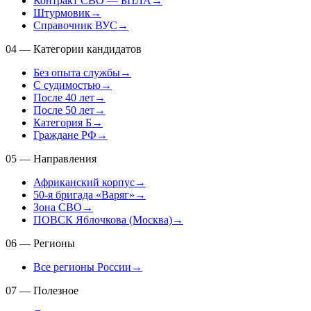
Контракт СВО — БПЛА
→
Штурмовик
→
Справочник ВУС
→
04
—
Категории кандидатов
Без опыта службы
→
С судимостью
→
После 40 лет
→
После 50 лет
→
Категория Б
→
Граждане РФ
→
05
—
Направления
Африканский корпус
→
50-я бригада «Варяг»
→
Зона СВО
→
ПОВСК Яблочкова (Москва)
→
06
—
Регионы
Все регионы России
→
07
—
Полезное