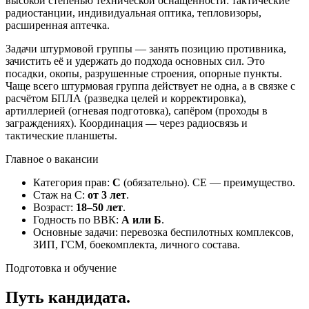
высокой степенью технической оснащённости: тактические
радиостанции, индивидуальная оптика, тепловизоры,
расширенная аптечка.
Задачи штурмовой группы — занять позицию противника,
зачистить её и удержать до подхода основных сил. Это
посадки, окопы, разрушенные строения, опорные пункты.
Чаще всего штурмовая группа действует не одна, а в связке с
расчётом БПЛА (разведка целей и корректировка),
артиллерией (огневая подготовка), сапёром (проходы в
заграждениях). Координация — через радиосвязь и
тактические планшеты.
Главное о вакансии
Категория прав:
C
(обязательно). CE — преимущество.
Стаж на C:
от 3 лет
.
Возраст:
18–50 лет
.
Годность по ВВК:
А или Б
.
Основные задачи:
перевозка беспилотных комплексов,
ЗИП, ГСМ, боекомплекта, личного состава.
Подготовка и обучение
Путь кандидата.