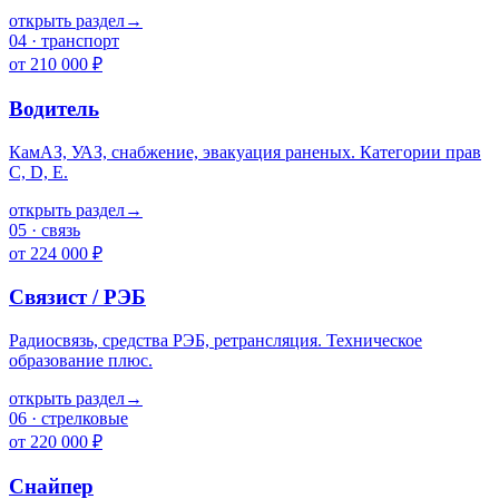
открыть раздел
→
04
·
транспорт
от 210 000 ₽
Водитель
КамАЗ, УАЗ, снабжение, эвакуация раненых. Категории прав
C, D, E.
открыть раздел
→
05
·
связь
от 224 000 ₽
Связист / РЭБ
Радиосвязь, средства РЭБ, ретрансляция. Техническое
образование плюс.
открыть раздел
→
06
·
стрелковые
от 220 000 ₽
Снайпер