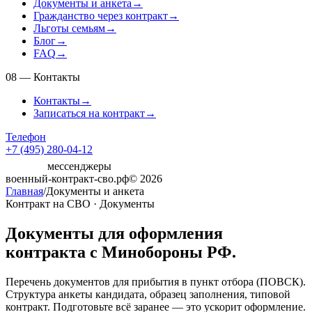
Документы и анкета
→
Гражданство через контракт
→
Льготы семьям
→
Блог
→
FAQ
→
08
—
Контакты
Контакты
→
Записаться на контракт
→
Телефон
+7 (495) 280-04-12
мессенджеры
военный-контракт-сво.рф
© 2026
Главная
/
Документы и анкета
Контракт на СВО · Документы
Документы для оформления
контракта с Минобороны РФ.
Перечень документов для прибытия в пункт отбора (ПОВСК).
Структура анкеты кандидата, образец заполнения, типовой
контракт. Подготовьте всё заранее — это ускорит оформление.