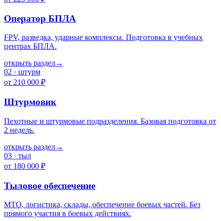
Оператор БПЛА
FPV, разведка, ударные комплексы. Подготовка в учебных
центрах БПЛА.
открыть раздел
→
02
·
штурм
от 210 000 ₽
Штурмовик
Пехотные и штурмовые подразделения. Базовая подготовка от
2 недель.
открыть раздел
→
03
·
тыл
от 180 000 ₽
Тыловое обеспечение
МТО, логистика, склады, обеспечение боевых частей. Без
прямого участия в боевых действиях.