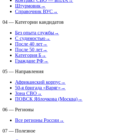
Контракт СВО — БПЛА
→
Штурмовик
→
Справочник ВУС
→
04
—
Категории кандидатов
Без опыта службы
→
С судимостью
→
После 40 лет
→
После 50 лет
→
Категория Б
→
Граждане РФ
→
05
—
Направления
Африканский корпус
→
50-я бригада «Варяг»
→
Зона СВО
→
ПОВСК Яблочкова (Москва)
→
06
—
Регионы
Все регионы России
→
07
—
Полезное