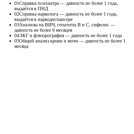
0
1
Справка психиатра — давность не более 1 года,
выдаётся в ПНД
0
2
Справка нарколога — давность не более 1 года,
выдаётся в наркодиспансере
0
3
Анализы на ВИЧ, гепатиты В и С, сифилис —
давность не более 6 месяцев
0
4
ЭКГ и флюорография — давность не более 1 года
0
5
Общий анализ крови и мочи — давность не более 1
месяца