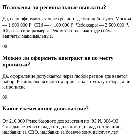
Положены ли региональные выплаты?
Да, если оформляться через регион где они действуют. Москва
—
1 900 000 ₽
, СПб —
4 100 000 ₽
, Чебоксары —
3 500 000 ₽
,
Югра — свои размеры. Рекрутёр подскажет где сейчас
выплаты максимальные.
08
Можно ли оформить контракт не по месту
прописки?
Да, оформление допускается через любой регион где ведётся
набор. Региональная выплата привязана к пункту отбора, а не
к прописке.
09
Какое ежемесячное довольствие?
От
210 000 ₽/мес
базового довольствия по ФЗ № 306-ФЗ.
Складывается из оклада по должности, оклада по званию,
надбавки за СВО, надбавки за боевую зону, выслугу лет,