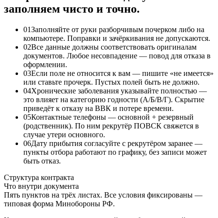
заполняем чисто и точно.
01
Заполняйте от руки разборчивым почерком либо на
компьютере. Поправки и зачёркивания не допускаются.
02
Все данные должны соответствовать оригиналам
документов. Любое несовпадение — повод для отказа в
оформлении.
03
Если поле не относится к вам — пишите «не имеется»
или ставьте прочерк. Пустых полей быть не должно.
04
Хронические заболевания указывайте полностью —
это влияет на категорию годности (А/Б/В/Г). Скрытие
приведёт к отказу на ВВК и потере времени.
05
Контактные телефоны — основной + резервный
(родственник). По ним рекрутёр ПОВСК свяжется в
случае утери основного.
06
Дату прибытия согласуйте с рекрутёром заранее —
пункты отбора работают по графику, без записи может
быть отказ.
Структура контракта
Что внутри документа
Пять пунктов на трёх листах. Все условия фиксированы —
типовая форма Минобороны РФ.