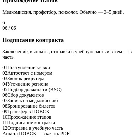
Прохождение этапов
Медкомиссия, профотбор, психолог. Обычно — 3–5 дней.
6
06
/
06
Подписание контракта
Заключение, выплаты, отправка в учебную часть и затем — в
часть.
01
Поступление заявки
02
Автоответ с номером
03
Звонок рекрутёра
04
Уточнение региона
05
Подбор должности (ВУС)
06
Сбор документов
07
Запись на медкомиссию
08
Бронирование билетов
09
Трансфер в ПОВСК
10
Прохождение этапов
11
Подписание контракта
12
Отправка в учебную часть
Анкета ПОВСК — скачать PDF