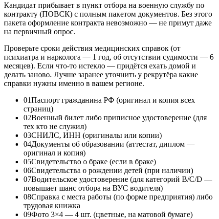
Кандидат прибывает в пункт отбора на военную службу по
контракту (ПОВСК) с полным пакетом документов. Без этого
пакета оформление контракта невозможно — не примут даже
на первичный опрос.
Проверьте сроки действия медицинских справок (от
психиатра и нарколога — 1 год, об отсутствии судимости — 6
месяцев). Если что-то истекло — придётся ехать домой и
делать заново. Лучше заранее уточнить у рекрутёра какие
справки нужны именно в вашем регионе.
01
Паспорт гражданина РФ (оригинал и копия всех
страниц)
02
Военный билет либо приписное удостоверение (для
тех кто не служил)
03
СНИЛС, ИНН (оригиналы или копии)
04
Документы об образовании (аттестат, диплом —
оригинал и копия)
05
Свидетельство о браке (если в браке)
06
Свидетельства о рождении детей (при наличии)
07
Водительское удостоверение (для категорий В/С/D —
повышает шанс отбора на ВУС водителя)
08
Справка с места работы (по форме предприятия) либо
трудовая книжка
09
Фото 3×4 — 4 шт. (цветные, на матовой бумаге)