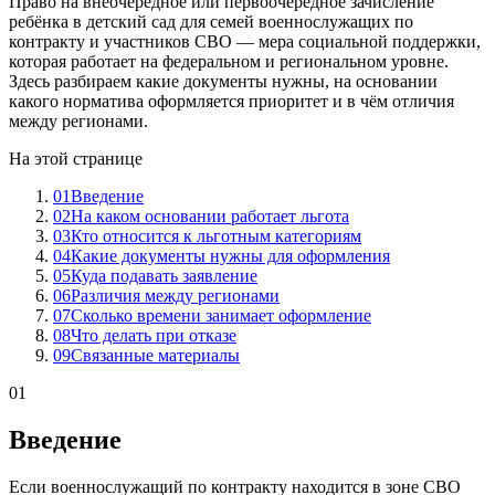
Право на внеочередное или первоочередное зачисление
ребёнка в детский сад для семей военнослужащих по
контракту и участников СВО — мера социальной поддержки,
которая работает на федеральном и региональном уровне.
Здесь разбираем какие документы нужны, на основании
какого норматива оформляется приоритет и в чём отличия
между регионами.
На этой странице
01
Введение
02
На каком основании работает льгота
03
Кто относится к льготным категориям
04
Какие документы нужны для оформления
05
Куда подавать заявление
06
Различия между регионами
07
Сколько времени занимает оформление
08
Что делать при отказе
09
Связанные материалы
01
Введение
Если военнослужащий по контракту находится в зоне СВО