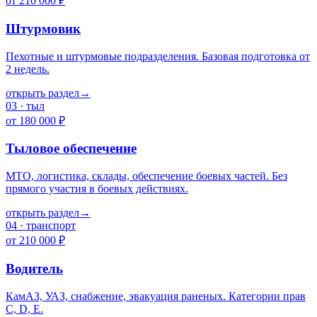
от 210 000 ₽
Штурмовик
Пехотные и штурмовые подразделения. Базовая подготовка от
2 недель.
открыть раздел
→
03
·
тыл
от 180 000 ₽
Тыловое обеспечение
МТО, логистика, склады, обеспечение боевых частей. Без
прямого участия в боевых действиях.
открыть раздел
→
04
·
транспорт
от 210 000 ₽
Водитель
КамАЗ, УАЗ, снабжение, эвакуация раненых. Категории прав
C, D, E.