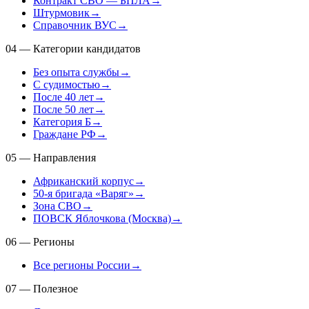
Контракт СВО — БПЛА
→
Штурмовик
→
Справочник ВУС
→
04
—
Категории кандидатов
Без опыта службы
→
С судимостью
→
После 40 лет
→
После 50 лет
→
Категория Б
→
Граждане РФ
→
05
—
Направления
Африканский корпус
→
50-я бригада «Варяг»
→
Зона СВО
→
ПОВСК Яблочкова (Москва)
→
06
—
Регионы
Все регионы России
→
07
—
Полезное