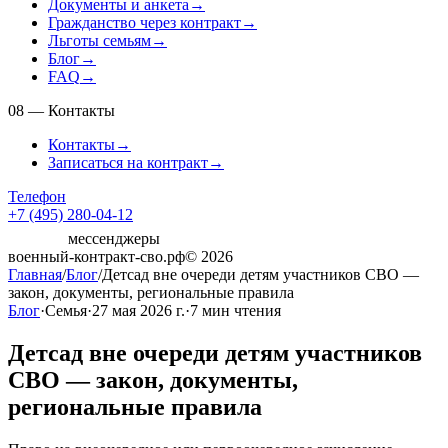
Документы и анкета
→
Гражданство через контракт
→
Льготы семьям
→
Блог
→
FAQ
→
08
—
Контакты
Контакты
→
Записаться на контракт
→
Телефон
+7 (495) 280-04-12
мессенджеры
военный-контракт-сво.рф
© 2026
Главная
/
Блог
/
Детсад вне очереди детям участников СВО —
закон, документы, региональные правила
Блог
·
Семья
·
27 мая 2026 г.
·
7
мин чтения
Детсад вне очереди детям участников
СВО — закон, документы,
региональные правила