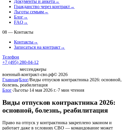
Документы и анкета
→
Гражданство через контракт
→
Льготы семьям
→
Блог
→
FAQ
→
08
—
Контакты
Контакты
→
Записаться на контракт
→
Телефон
+7 (495) 280-04-12
мессенджеры
военный-контракт-сво.рф
© 2026
Главная
/
Блог
/
Виды отпусков контрактника 2026: основной,
болезнь, реабилитация
Блог
·
Льготы
·
14 мая 2026 г.
·
7
мин чтения
Виды отпусков контрактника 2026:
основной, болезнь, реабилитация
Право на отпуск у контрактника закреплено законом и
работает даже в условиях СВО — командование может