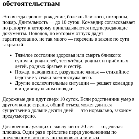
обстоятельствам
Это всегда срочно: рождение, болезнь близкого, похороны,
пожар. Длительность — до 10 суток. Командир согласовывает
по рапорту, к которому прикладываются подтверждающие
документы. Поводов, по которым отпуск дадут
гарантированно, не так много — перечень в законе по сути
закрытый.
Тяжёлое состояние здоровья или смерть близкого:
супруги, родителей, тестя/тёщи, родных и приёмных
детей, родных братьев и сестёр.
Пожар, наводнение, разрушение жилья — стихийное
бедствие у семьи военнослужащего.
Другие исключительные ситуации — решает командир
в индивидуальном порядке.
Дорожные дни идут сверх 10 суток. Если родственник умер в
другом конце страны, общий отъезд может длиться
существенно дольше десяти дней — это нормально, законом
предусмотрено.
Для военнослужащих с выслугой от 20 лет — отдельная
плюшка. Один раз в трёхлетке перед увольнением по
предельному возрасту, по здоровью или из-за