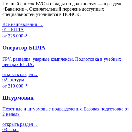
Полный список ВУС и оклады по должностям — в разделе
«Вакансии». Окончательный перечень доступных
специальностей уточняется в ПОВСК.
Все направления →
01
·
БПЛА
от 225 000 ₽
Оператор БПЛА
FPV, разведка, ударные комплексы. Подготовка в учебных
центрах БПЛА.
открыть раздел
→
02
·
штурм
от 210 000 ₽
Штурмовик
Пехотные и штурмовые подразделения. Базовая подготовка от
2 недель.
открыть раздел
→
03
·
тыл