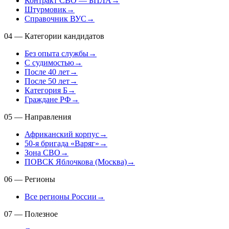
Контракт СВО — БПЛА
→
Штурмовик
→
Справочник ВУС
→
04
—
Категории кандидатов
Без опыта службы
→
С судимостью
→
После 40 лет
→
После 50 лет
→
Категория Б
→
Граждане РФ
→
05
—
Направления
Африканский корпус
→
50-я бригада «Варяг»
→
Зона СВО
→
ПОВСК Яблочкова (Москва)
→
06
—
Регионы
Все регионы России
→
07
—
Полезное