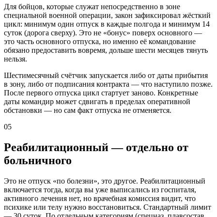
Для бойцов, которые служат непосредственно в зоне
специальной военной операции, закон зафиксировал жёсткий
цикл: минимум один отпуск в каждые полгода и минимум 14
суток (дорога сверху). Это не «бонус» поверх основного —
это часть основного отпуска, но именно её командование
обязано предоставить вовремя, дольше шести месяцев тянуть
нельзя.
Шестимесячный счётчик запускается либо от даты прибытия
в зону, либо от подписания контракта — что наступило позже.
После первого отпуска цикл стартует заново. Конкретные
даты командир может сдвигать в пределах оперативной
обстановки — но сам факт отпуска не отменяется.
05
Реабилитационный — отдельно от
больничного
Это не отпуск «по болезни», это другое. Реабилитационный
включается тогда, когда вы уже выписались из госпиталя,
активного лечения нет, но врачебная комиссия видит, что
психике или телу нужно восстановиться. Стандартный лимит
— 30 суток. По отдельным категориям (спецназ, плавсостав,