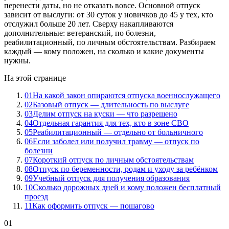
перенести даты, но не отказать вовсе. Основной отпуск
зависит от выслуги: от 30 суток у новичков до 45 у тех, кто
отслужил больше 20 лет. Сверху накапливаются
дополнительные: ветеранский, по болезни,
реабилитационный, по личным обстоятельствам. Разбираем
каждый — кому положен, на сколько и какие документы
нужны.
На этой странице
01
На какой закон опираются отпуска военнослужащего
02
Базовый отпуск — длительность по выслуге
03
Делим отпуск на куски — что разрешено
04
Отдельная гарантия для тех, кто в зоне СВО
05
Реабилитационный — отдельно от больничного
06
Если заболел или получил травму — отпуск по
болезни
07
Короткий отпуск по личным обстоятельствам
08
Отпуск по беременности, родам и уходу за ребёнком
09
Учебный отпуск для получения образования
10
Сколько дорожных дней и кому положен бесплатный
проезд
11
Как оформить отпуск — пошагово
01