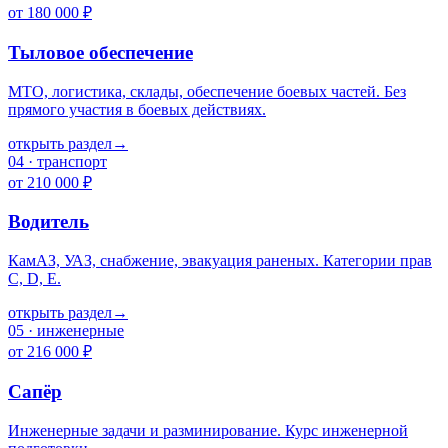
от 180 000 ₽
Тыловое обеспечение
МТО, логистика, склады, обеспечение боевых частей. Без
прямого участия в боевых действиях.
открыть раздел
→
04
·
транспорт
от 210 000 ₽
Водитель
КамАЗ, УАЗ, снабжение, эвакуация раненых. Категории прав
C, D, E.
открыть раздел
→
05
·
инженерные
от 216 000 ₽
Сапёр
Инженерные задачи и разминирование. Курс инженерной