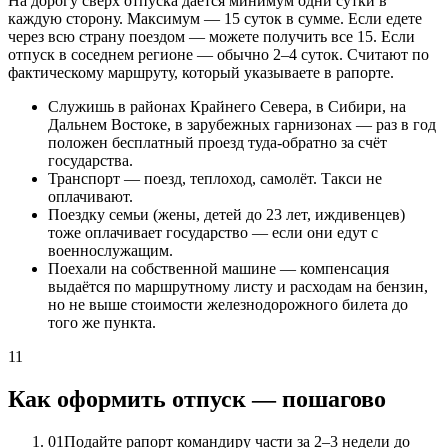
На дорогу сверх отпуска даётся минимум одни сутки в
каждую сторону. Максимум — 15 суток в сумме. Если едете
через всю страну поездом — можете получить все 15. Если
отпуск в соседнем регионе — обычно 2–4 суток. Считают по
фактическому маршруту, который указываете в рапорте.
Служишь в районах Крайнего Севера, в Сибири, на
Дальнем Востоке, в зарубежных гарнизонах — раз в год
положен бесплатный проезд туда-обратно за счёт
государства.
Транспорт — поезд, теплоход, самолёт. Такси не
оплачивают.
Поездку семьи (жены, детей до 23 лет, иждивенцев)
тоже оплачивает государство — если они едут с
военнослужащим.
Поехали на собственной машине — компенсация
выдаётся по маршрутному листу и расходам на бензин,
но не выше стоимости железнодорожного билета до
того же пункта.
11
Как оформить отпуск — пошагово
01
Подайте рапорт командиру части за 2–3 недели до