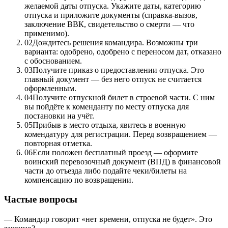
желаемой даты отпуска. Укажите даты, категорию
отпуска и приложите документы (справка-вызов,
заключение ВВК, свидетельство о смерти — что
применимо).
02
Дождитесь решения командира. Возможны три
варианта: одобрено, одобрено с переносом дат, отказано
с обоснованием.
03
Получите приказ о предоставлении отпуска. Это
главный документ — без него отпуск не считается
оформленным.
04
Получите отпускной билет в строевой части. С ним
вы пойдёте к коменданту по месту отпуска для
постановки на учёт.
05
Прибыв в место отдыха, явитесь в военную
комендатуру для регистрации. Перед возвращением —
повторная отметка.
06
Если положен бесплатный проезд — оформите
воинский перевозочный документ (ВПД) в финансовой
части до отъезда либо подайте чеки/билеты на
компенсацию по возвращении.
Частые вопросы
— Командир говорит «нет времени, отпуска не будет». Это