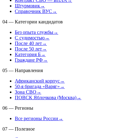
Контракт СВО — БПЛА
→
Штурмовик
→
Справочник ВУС
→
04
—
Категории кандидатов
Без опыта службы
→
С судимостью
→
После 40 лет
→
После 50 лет
→
Категория Б
→
Граждане РФ
→
05
—
Направления
Африканский корпус
→
50-я бригада «Варяг»
→
Зона СВО
→
ПОВСК Яблочкова (Москва)
→
06
—
Регионы
Все регионы России
→
07
—
Полезное