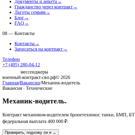
Документы и анкета
→
Гражданство через контракт
→
Льготы семьям
→
Блог
→
FAQ
→
08
—
Контакты
Контакты
→
Записаться на контракт
→
Телефон
+7 (495) 280-04-12
мессенджеры
военный-контракт-сво.рф
© 2026
Главная
/
Вакансии
/
Механик-водитель
Вакансия ·
Технические
Механик-водитель
.
Контракт механиком-водителем бронетехники: танки, БМП, БТ
федеральная выплата
400 000 ₽
.
Проверить, подхожу ли я →