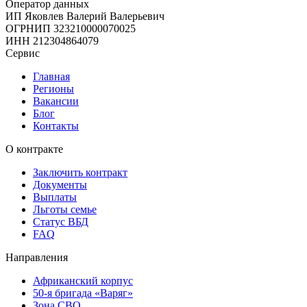
Оператор данных
ИП Яковлев Валерий Валерьевич
ОГРНИП
323210000070025
ИНН
212304864079
Сервис
Главная
Регионы
Вакансии
Блог
Контакты
О контракте
Заключить контракт
Документы
Выплаты
Льготы семье
Статус ВБД
FAQ
Направления
Африканский корпус
50-я бригада «Варяг»
Зона СВО