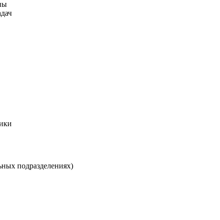
ны
адач
ники
ьных подразделениях)