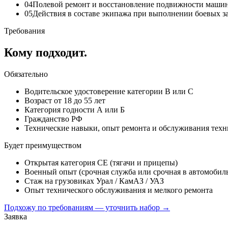
04
Полевой ремонт и восстановление подвижности маши
05
Действия в составе экипажа при выполнении боевых з
Требования
Кому подходит.
Обязательно
Водительское удостоверение категории B или C
Возраст от 18 до 55 лет
Категория годности А или Б
Гражданство РФ
Технические навыки, опыт ремонта и обслуживания тех
Будет преимуществом
Открытая категория CE (тягачи и прицепы)
Военный опыт (срочная служба или срочная в автомобил
Стаж на грузовиках Урал / КамАЗ / УАЗ
Опыт технического обслуживания и мелкого ремонта
Подхожу по требованиям — уточнить набор →
Заявка