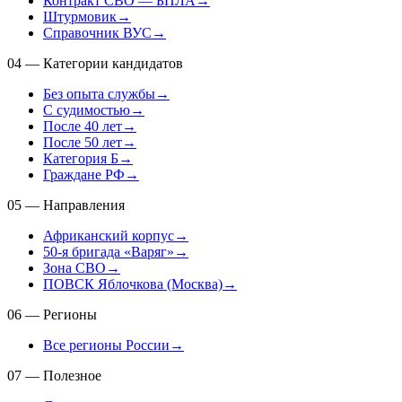
Контракт СВО — БПЛА
→
Штурмовик
→
Справочник ВУС
→
04
—
Категории кандидатов
Без опыта службы
→
С судимостью
→
После 40 лет
→
После 50 лет
→
Категория Б
→
Граждане РФ
→
05
—
Направления
Африканский корпус
→
50-я бригада «Варяг»
→
Зона СВО
→
ПОВСК Яблочкова (Москва)
→
06
—
Регионы
Все регионы России
→
07
—
Полезное