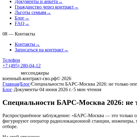
Документы и анкета
→
Гражданство через контракт
→
Льготы семьям
→
Блог
→
FAQ
→
08
—
Контакты
Контакты
→
Записаться на контракт
→
Телефон
+7 (495) 280-04-12
мессенджеры
военный-контракт-сво.рф
© 2026
Главная
/
Блог
/
Специальности БАРС-Москва 2026: не только о
Блог
·
Документы
·
04 июня 2026 г.
·
5
мин чтения
Специальности БАРС-Москва 2026: не
Распространённое заблуждение: «БАРС-Москва — это только о
фигурируют оператор радиолокационной станции, инженеры, те
отборе.
На этой странице