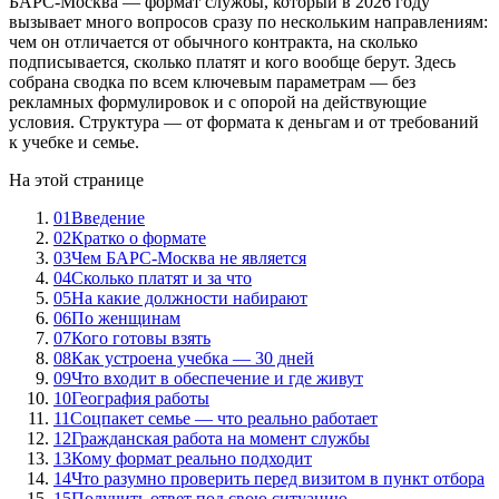
БАРС-Москва — формат службы, который в 2026 году
вызывает много вопросов сразу по нескольким направлениям:
чем он отличается от обычного контракта, на сколько
подписывается, сколько платят и кого вообще берут. Здесь
собрана сводка по всем ключевым параметрам — без
рекламных формулировок и с опорой на действующие
условия. Структура — от формата к деньгам и от требований
к учебке и семье.
На этой странице
01
Введение
02
Кратко о формате
03
Чем БАРС-Москва не является
04
Сколько платят и за что
05
На какие должности набирают
06
По женщинам
07
Кого готовы взять
08
Как устроена учебка — 30 дней
09
Что входит в обеспечение и где живут
10
География работы
11
Соцпакет семье — что реально работает
12
Гражданская работа на момент службы
13
Кому формат реально подходит
14
Что разумно проверить перед визитом в пункт отбора
15
Получить ответ под свою ситуацию