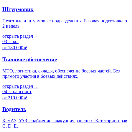
Штурмовик
Пехотные и штурмовые подразделения. Базовая подготовка от
2 недель.
открыть раздел
→
03
·
тыл
от 180 000 ₽
Тыловое обеспечение
МТО, логистика, склады, обеспечение боевых частей. Без
прямого участия в боевых действиях.
открыть раздел
→
04
·
транспорт
от 210 000 ₽
Водитель
КамАЗ, УАЗ, снабжение, эвакуация раненых. Категории прав
C, D, E.