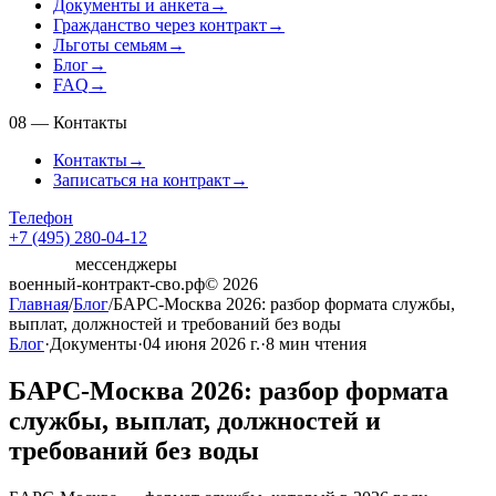
Документы и анкета
→
Гражданство через контракт
→
Льготы семьям
→
Блог
→
FAQ
→
08
—
Контакты
Контакты
→
Записаться на контракт
→
Телефон
+7 (495) 280-04-12
мессенджеры
военный-контракт-сво.рф
© 2026
Главная
/
Блог
/
БАРС-Москва 2026: разбор формата службы,
выплат, должностей и требований без воды
Блог
·
Документы
·
04 июня 2026 г.
·
8
мин чтения
БАРС-Москва 2026: разбор формата
службы, выплат, должностей и
требований без воды