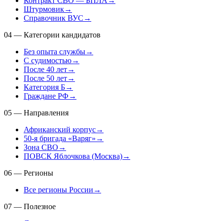
Контракт СВО — БПЛА
→
Штурмовик
→
Справочник ВУС
→
04
—
Категории кандидатов
Без опыта службы
→
С судимостью
→
После 40 лет
→
После 50 лет
→
Категория Б
→
Граждане РФ
→
05
—
Направления
Африканский корпус
→
50-я бригада «Варяг»
→
Зона СВО
→
ПОВСК Яблочкова (Москва)
→
06
—
Регионы
Все регионы России
→
07
—
Полезное