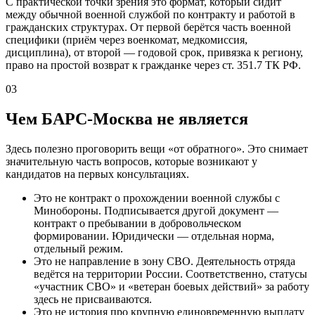
С практической точки зрения это формат, который сидит
между обычной военной службой по контракту и работой в
гражданских структурах. От первой берётся часть военной
специфики (приём через военкомат, медкомиссия,
дисциплина), от второй — годовой срок, привязка к региону,
право на простой возврат к гражданке через ст. 351.7 ТК РФ.
03
Чем БАРС-Москва не является
Здесь полезно проговорить вещи «от обратного». Это снимает
значительную часть вопросов, которые возникают у
кандидатов на первых консультациях.
Это не контракт о прохождении военной службы с
Минобороны. Подписывается другой документ —
контракт о пребывании в добровольческом
формировании. Юридически — отдельная норма,
отдельный режим.
Это не направление в зону СВО. Деятельность отряда
ведётся на территории России. Соответственно, статусы
«участник СВО» и «ветеран боевых действий» за работу
здесь не присваиваются.
Это не история про крупную единовременную выплату