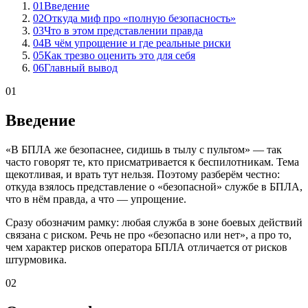
01
Введение
02
Откуда миф про «полную безопасность»
03
Что в этом представлении правда
04
В чём упрощение и где реальные риски
05
Как трезво оценить это для себя
06
Главный вывод
01
Введение
«В БПЛА же безопаснее, сидишь в тылу с пультом» — так
часто говорят те, кто присматривается к беспилотникам. Тема
щекотливая, и врать тут нельзя. Поэтому разберём честно:
откуда взялось представление о «безопасной» службе в БПЛА,
что в нём правда, а что — упрощение.
Сразу обозначим рамку: любая служба в зоне боевых действий
связана с риском. Речь не про «безопасно или нет», а про то,
чем характер рисков оператора БПЛА отличается от рисков
штурмовика.
02