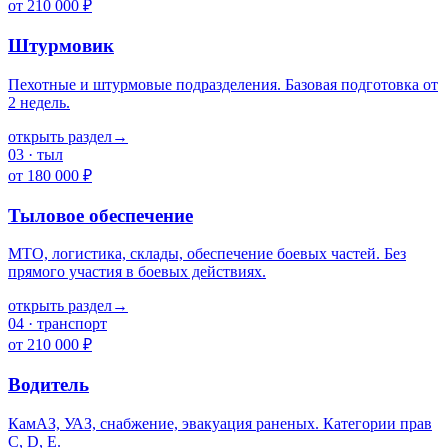
от 210 000 ₽
Штурмовик
Пехотные и штурмовые подразделения. Базовая подготовка от
2 недель.
открыть раздел
→
03
·
тыл
от 180 000 ₽
Тыловое обеспечение
МТО, логистика, склады, обеспечение боевых частей. Без
прямого участия в боевых действиях.
открыть раздел
→
04
·
транспорт
от 210 000 ₽
Водитель
КамАЗ, УАЗ, снабжение, эвакуация раненых. Категории прав
C, D, E.