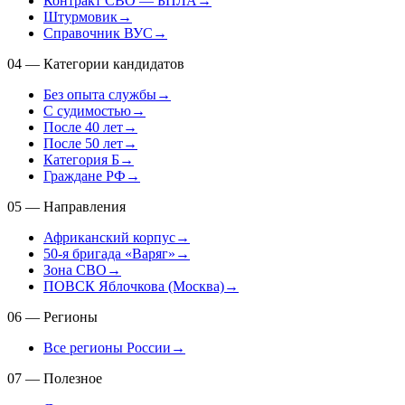
Контракт СВО — БПЛА
→
Штурмовик
→
Справочник ВУС
→
04
—
Категории кандидатов
Без опыта службы
→
С судимостью
→
После 40 лет
→
После 50 лет
→
Категория Б
→
Граждане РФ
→
05
—
Направления
Африканский корпус
→
50-я бригада «Варяг»
→
Зона СВО
→
ПОВСК Яблочкова (Москва)
→
06
—
Регионы
Все регионы России
→
07
—
Полезное