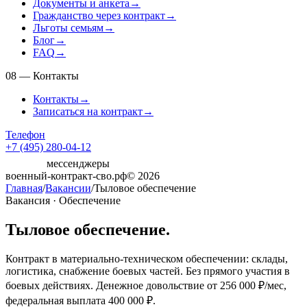
Документы и анкета
→
Гражданство через контракт
→
Льготы семьям
→
Блог
→
FAQ
→
08
—
Контакты
Контакты
→
Записаться на контракт
→
Телефон
+7 (495) 280-04-12
мессенджеры
военный-контракт-сво.рф
© 2026
Главная
/
Вакансии
/
Тыловое обеспечение
Вакансия ·
Обеспечение
Тыловое обеспечение
.
Контракт в материально-техническом обеспечении: склады,
логистика, снабжение боевых частей. Без прямого участия в
боевых действиях. Денежное довольствие от
256 000 ₽/мес
,
федеральная выплата
400 000 ₽
.