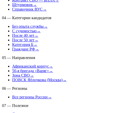
Контракт СВО — БПЛА
→
Штурмовик
→
Справочник ВУС
→
04
—
Категории кандидатов
Без опыта службы
→
С судимостью
→
После 40 лет
→
После 50 лет
→
Категория Б
→
Граждане РФ
→
05
—
Направления
Африканский корпус
→
50-я бригада «Варяг»
→
Зона СВО
→
ПОВСК Яблочкова (Москва)
→
06
—
Регионы
Все регионы России
→
07
—
Полезное