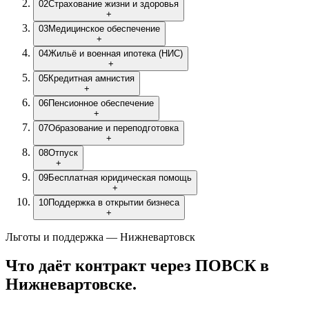
02
Страхование жизни и здоровья
+
03
Медицинское обеспечение
+
04
Жильё и военная ипотека (НИС)
+
05
Кредитная амнистия
+
06
Пенсионное обеспечение
+
07
Образование и переподготовка
+
08
Отпуск
+
09
Бесплатная юридическая помощь
+
10
Поддержка в открытии бизнеса
+
Льготы и поддержка — Нижневартовск
Что даёт контракт через ПОВСК
в
Нижневартовске
.