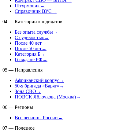
Контракт СВО — БПЛА
→
Штурмовик
→
Справочник ВУС
→
04
—
Категории кандидатов
Без опыта службы
→
С судимостью
→
После 40 лет
→
После 50 лет
→
Категория Б
→
Граждане РФ
→
05
—
Направления
Африканский корпус
→
50-я бригада «Варяг»
→
Зона СВО
→
ПОВСК Яблочкова (Москва)
→
06
—
Регионы
Все регионы России
→
07
—
Полезное