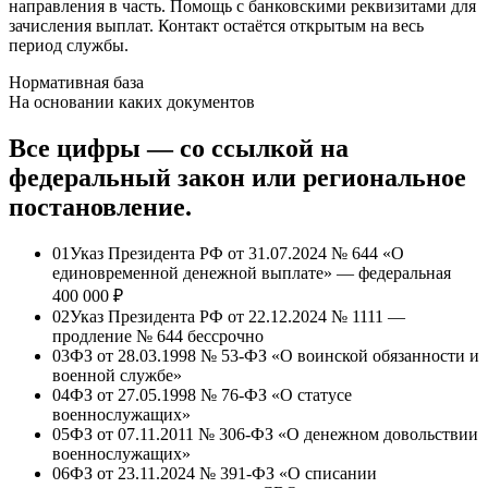
направления в часть. Помощь с банковскими реквизитами для
зачисления выплат. Контакт остаётся открытым на весь
период службы.
Нормативная база
На основании каких документов
Все цифры — со ссылкой на
федеральный закон или региональное
постановление.
01
Указ Президента РФ от 31.07.2024 № 644 «О
единовременной денежной выплате» — федеральная
400 000 ₽
02
Указ Президента РФ от 22.12.2024 № 1111 —
продление № 644 бессрочно
03
ФЗ от 28.03.1998 № 53-ФЗ «О воинской обязанности и
военной службе»
04
ФЗ от 27.05.1998 № 76-ФЗ «О статусе
военнослужащих»
05
ФЗ от 07.11.2011 № 306-ФЗ «О денежном довольствии
военнослужащих»
06
ФЗ от 23.11.2024 № 391-ФЗ «О списании