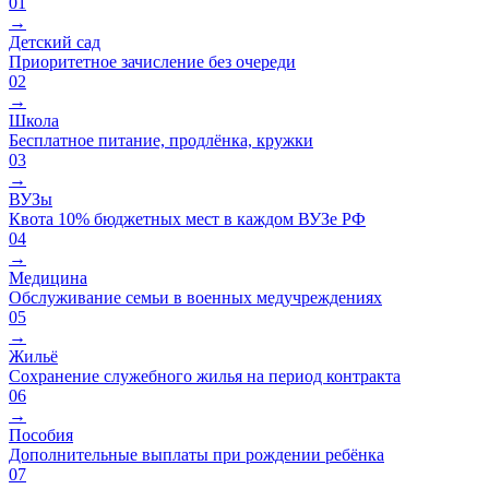
01
→
Детский сад
Приоритетное зачисление без очереди
02
→
Школа
Бесплатное питание, продлёнка, кружки
03
→
ВУЗы
Квота 10% бюджетных мест в каждом ВУЗе РФ
04
→
Медицина
Обслуживание семьи в военных медучреждениях
05
→
Жильё
Сохранение служебного жилья на период контракта
06
→
Пособия
Дополнительные выплаты при рождении ребёнка
07