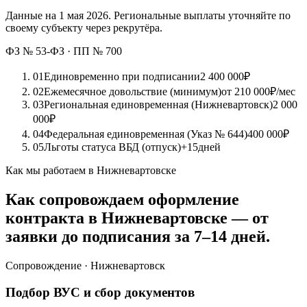
Данные на 1 мая 2026. Региональные выплаты уточняйте по
своему субъекту через рекрутёра.
ФЗ № 53-ФЗ · ПП № 700
01
Единовременно при подписании
2 400 000
₽
02
Ежемесячное довольствие (минимум)
от 210 000
₽/мес
03
Региональная единовременная (Нижневартовск)
2 000
000
₽
04
Федеральная единовременная (Указ № 644)
400 000
₽
05
Льготы статуса ВБД (отпуск)
+15
дней
Как мы работаем в Нижневартовске
Как сопровождаем оформление
контракта в Нижневартовске — от
заявки до подписания за 7–14 дней.
Сопровождение · Нижневартовск
Подбор ВУС и сбор документов