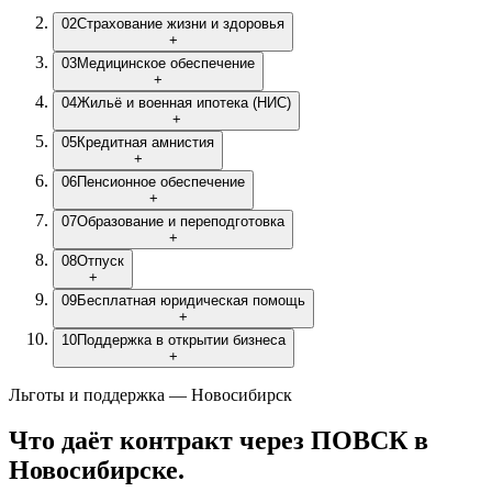
02
Страхование жизни и здоровья
+
03
Медицинское обеспечение
+
04
Жильё и военная ипотека (НИС)
+
05
Кредитная амнистия
+
06
Пенсионное обеспечение
+
07
Образование и переподготовка
+
08
Отпуск
+
09
Бесплатная юридическая помощь
+
10
Поддержка в открытии бизнеса
+
Льготы и поддержка — Новосибирск
Что даёт контракт через ПОВСК
в
Новосибирске
.