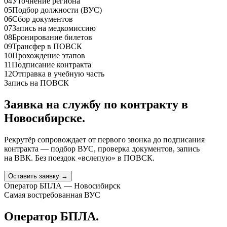
04
Уточнение региона
05
Подбор должности (ВУС)
06
Сбор документов
07
Запись на медкомиссию
08
Бронирование билетов
09
Трансфер в ПОВСК
10
Прохождение этапов
11
Подписание контракта
12
Отправка в учебную часть
Запись на ПОВСК
Заявка на службу по контракту
в
Новосибирске
.
Рекрутёр сопровождает от первого звонка до подписания
контракта — подбор ВУС, проверка документов, запись
на ВВК. Без поездок «вслепую» в ПОВСК.
Оставить заявку →
Оператор БПЛА — Новосибирск
Самая востребованная ВУС
Оператор БПЛА.