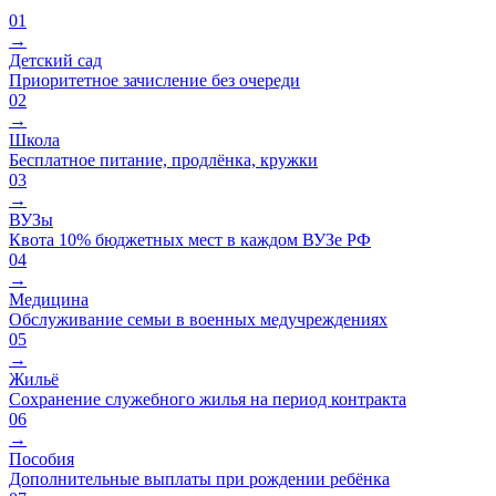
01
→
Детский сад
Приоритетное зачисление без очереди
02
→
Школа
Бесплатное питание, продлёнка, кружки
03
→
ВУЗы
Квота 10% бюджетных мест в каждом ВУЗе РФ
04
→
Медицина
Обслуживание семьи в военных медучреждениях
05
→
Жильё
Сохранение служебного жилья на период контракта
06
→
Пособия
Дополнительные выплаты при рождении ребёнка