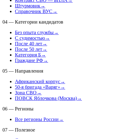
Контракт СВО — БПЛА
→
Штурмовик
→
Справочник ВУС
→
04
—
Категории кандидатов
Без опыта службы
→
С судимостью
→
После 40 лет
→
После 50 лет
→
Категория Б
→
Граждане РФ
→
05
—
Направления
Африканский корпус
→
50-я бригада «Варяг»
→
Зона СВО
→
ПОВСК Яблочкова (Москва)
→
06
—
Регионы
Все регионы России
→
07
—
Полезное