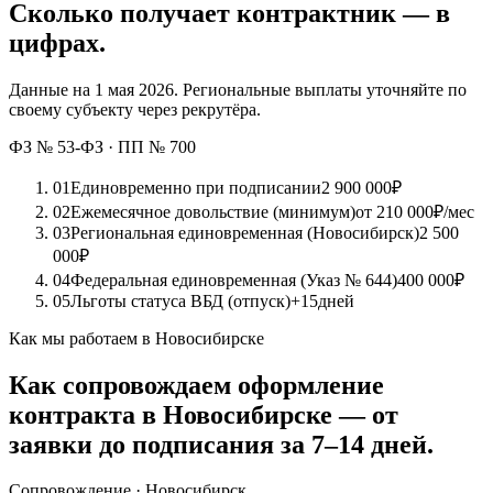
Сколько получает контрактник — в
цифрах.
Данные на 1 мая 2026. Региональные выплаты уточняйте по
своему субъекту через рекрутёра.
ФЗ № 53-ФЗ · ПП № 700
01
Единовременно при подписании
2 900 000
₽
02
Ежемесячное довольствие (минимум)
от 210 000
₽/мес
03
Региональная единовременная (Новосибирск)
2 500
000
₽
04
Федеральная единовременная (Указ № 644)
400 000
₽
05
Льготы статуса ВБД (отпуск)
+15
дней
Как мы работаем в Новосибирске
Как сопровождаем оформление
контракта в Новосибирске — от
заявки до подписания за 7–14 дней.
Сопровождение · Новосибирск