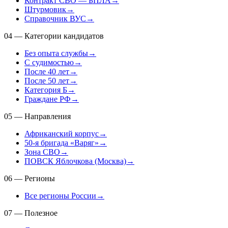
Контракт СВО — БПЛА
→
Штурмовик
→
Справочник ВУС
→
04
—
Категории кандидатов
Без опыта службы
→
С судимостью
→
После 40 лет
→
После 50 лет
→
Категория Б
→
Граждане РФ
→
05
—
Направления
Африканский корпус
→
50-я бригада «Варяг»
→
Зона СВО
→
ПОВСК Яблочкова (Москва)
→
06
—
Регионы
Все регионы России
→
07
—
Полезное