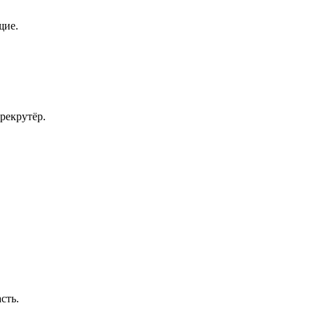
щие.
рекрутёр.
сть.