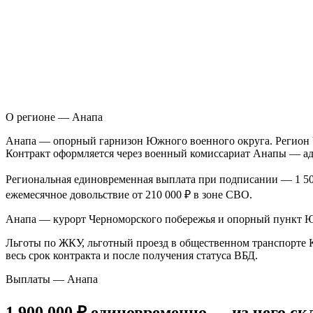
О регионе — Анапа
А
напа — опорный гарнизон Южного военного округа. Регион Ч
Контракт оформляется через военный комиссариат Анапы — адр
Региональная единовременная выплата при подписании — 1 500
ежемесячное довольствие от 210 000 ₽ в зоне СВО.
Анапа — курорт Черноморского побережья и опорный пункт Ю
Льготы по ЖКУ, льготный проезд в общественном транспорте К
весь срок контракта и после получения статуса ВБД.
Выплаты — Анапа
1 900 000 ₽
единовременно
— из чего ск