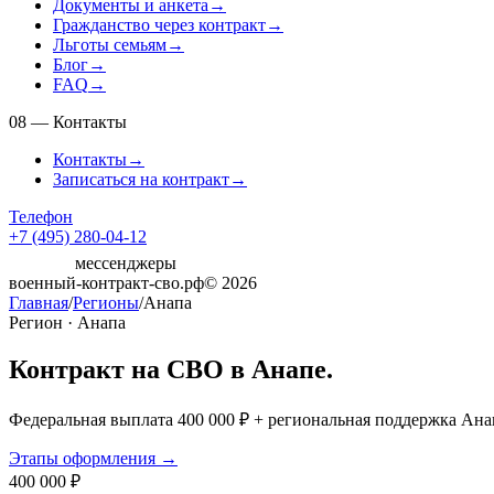
Документы и анкета
→
Гражданство через контракт
→
Льготы семьям
→
Блог
→
FAQ
→
08
—
Контакты
Контакты
→
Записаться на контракт
→
Телефон
+7 (495) 280-04-12
мессенджеры
военный-контракт-сво.рф
© 2026
Главная
/
Регионы
/
Анапа
Регион · Анапа
Контракт на СВО в Анапе.
Федеральная выплата 400 000 ₽ + региональная поддержка Анап
Этапы оформления →
400 000 ₽