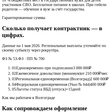
10 %
бюджетных мест в государственных вузах для детей
участников СВО. Бесплатное питание в школах. При гибели
родителя — обучение в вузе за счёт государства.
Гарантированные суммы
Сколько получает контрактник — в
цифрах.
Данные на 1 мая 2026. Региональные выплаты уточняйте по
своему субъекту через рекрутёра.
ФЗ № 53-ФЗ · ПП № 700
01
Единовременно при подписании
3 000 000
₽
02
Ежемесячное довольствие (минимум)
от 210 000
₽/мес
03
Региональная единовременная (Волгоград)
2 600 000
₽
04
Федеральная единовременная (Указ № 644)
400 000
₽
05
Льготы статуса ВБД (отпуск)
+15
дней
Как мы работаем в Волгограде
Как сопровождаем оформление