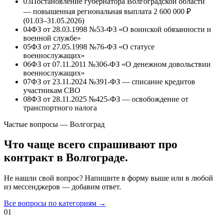
03
Постановление губернатора Волгоградской области
— повышенная региональная выплата
2 600 000 ₽
(01.03–31.05.2026)
04
ФЗ от 28.03.1998 №53-ФЗ «О воинской обязанности и
военной службе»
05
ФЗ от 27.05.1998 №76-ФЗ «О статусе
военнослужащих»
06
ФЗ от 07.11.2011 №306-ФЗ «О денежном довольствии
военнослужащих»
07
ФЗ от 23.11.2024 №391-ФЗ — списание кредитов
участникам СВО
08
ФЗ от 28.11.2025 №425-ФЗ — освобождение от
транспортного налога
Частые вопросы — Волгоград
Что чаще всего спрашивают про
контракт в Волгограде.
Не нашли свой вопрос? Напишите в форму выше или в любой
из мессенджеров — добавим ответ.
Все вопросы по категориям →
01