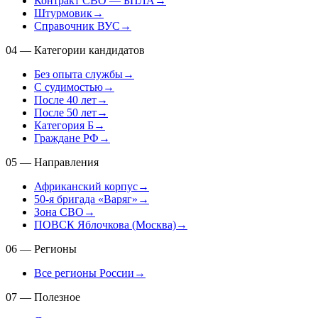
Контракт СВО — БПЛА
→
Штурмовик
→
Справочник ВУС
→
04
—
Категории кандидатов
Без опыта службы
→
С судимостью
→
После 40 лет
→
После 50 лет
→
Категория Б
→
Граждане РФ
→
05
—
Направления
Африканский корпус
→
50-я бригада «Варяг»
→
Зона СВО
→
ПОВСК Яблочкова (Москва)
→
06
—
Регионы
Все регионы России
→
07
—
Полезное