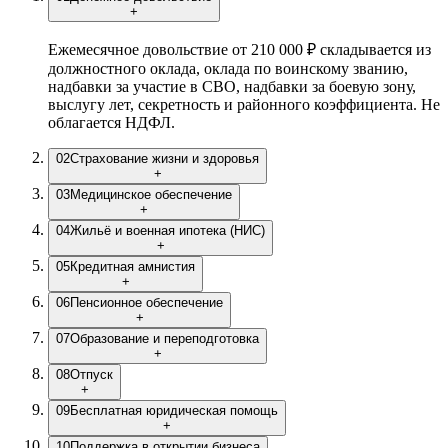
+
Ежемесячное довольствие от 210 000 ₽ складывается из
должностного оклада, оклада по воинскому званию,
надбавки за участие в СВО, надбавки за боевую зону,
выслугу лет, секретность и районного коэффициента. Не
облагается НДФЛ.
02
Страхование жизни и здоровья
+
03
Медицинское обеспечение
+
04
Жильё и военная ипотека (НИС)
+
05
Кредитная амнистия
+
06
Пенсионное обеспечение
+
07
Образование и переподготовка
+
08
Отпуск
+
09
Бесплатная юридическая помощь
+
10
Поддержка в открытии бизнеса