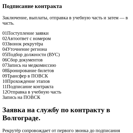
Подписание контракта
Заключение, выплаты, отправка в учебную часть и затем — в
часть.
01
Поступление заявки
02
Автоответ с номером
03
Звонок рекрутёра
04
Уточнение региона
05
Подбор должности (ВУС)
06
Сбор документов
07
Запись на медкомиссию
08
Бронирование билетов
09
Трансфер в ПОВСК
10
Прохождение этапов
11
Подписание контракта
12
Отправка в учебную часть
Запись на ПОВСК
Заявка на службу по контракту
в
Волгограде
.
Рекрутёр сопровождает от первого звонка до подписания