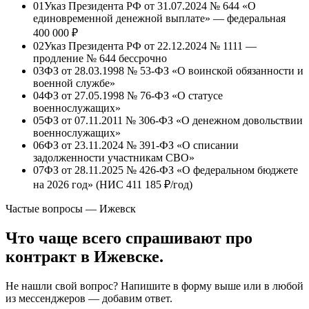
01
Указ Президента РФ от 31.07.2024 № 644 «О
единовременной денежной выплате» — федеральная
400 000 ₽
02
Указ Президента РФ от 22.12.2024 № 1111 —
продление № 644 бессрочно
03
ФЗ от 28.03.1998 № 53-ФЗ «О воинской обязанности и
военной службе»
04
ФЗ от 27.05.1998 № 76-ФЗ «О статусе
военнослужащих»
05
ФЗ от 07.11.2011 № 306-ФЗ «О денежном довольствии
военнослужащих»
06
ФЗ от 23.11.2024 № 391-ФЗ «О списании
задолженности участникам СВО»
07
ФЗ от 28.11.2025 № 426-ФЗ «О федеральном бюджете
на 2026 год» (НИС
411 185 ₽/год
)
Частые вопросы — Ижевск
Что чаще всего спрашивают про
контракт в Ижевске.
Не нашли свой вопрос? Напишите в форму выше или в любой
из мессенджеров — добавим ответ.