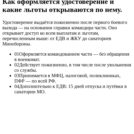
Как оформляется удостоверение и
какие льготы открываются по нему.
Удостоверение выдаётся пожизненно после первого боевого
выхода — на основании справки командира части. Оно
открывает доступ ко всем выплатам и льготам,
перечисленным выше: от ЕДВ и ЖКУ до санаториев
Минобороны.
0
1
Оформляется командованием части — без обращения
в военкомат.
0
2
Действует пожизненно, в том числе после увольнения
со службы.
0
3
Принимается в МФЦ, налоговой, поликлиниках,
ПФР — по всей РФ.
0
4
Дополнительно к ЕДВ: 15 дней отпуска и путёвки в
санатории МО.