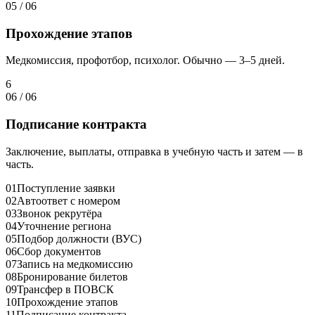
05
/
06
Прохождение этапов
Медкомиссия, профотбор, психолог. Обычно — 3–5 дней.
6
06
/
06
Подписание контракта
Заключение, выплаты, отправка в учебную часть и затем — в
часть.
01
Поступление заявки
02
Автоответ с номером
03
Звонок рекрутёра
04
Уточнение региона
05
Подбор должности (ВУС)
06
Сбор документов
07
Запись на медкомиссию
08
Бронирование билетов
09
Трансфер в ПОВСК
10
Прохождение этапов
11
Подписание контракта