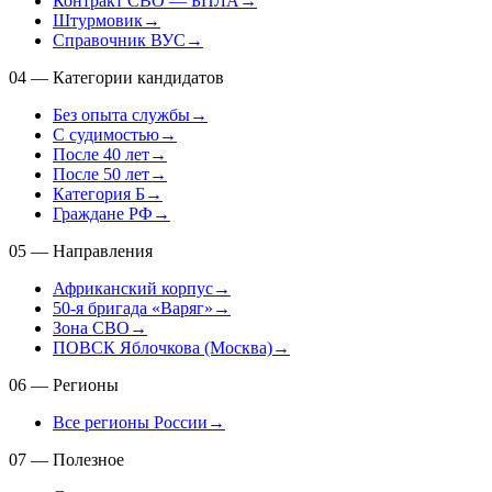
Контракт СВО — БПЛА
→
Штурмовик
→
Справочник ВУС
→
04
—
Категории кандидатов
Без опыта службы
→
С судимостью
→
После 40 лет
→
После 50 лет
→
Категория Б
→
Граждане РФ
→
05
—
Направления
Африканский корпус
→
50-я бригада «Варяг»
→
Зона СВО
→
ПОВСК Яблочкова (Москва)
→
06
—
Регионы
Все регионы России
→
07
—
Полезное