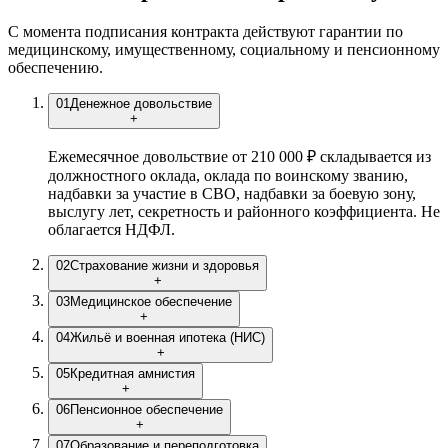
С момента подписания контракта действуют гарантии по
медицинскому, имущественному, социальному и пенсионному
обеспечению.
01
Денежное довольствие
+
Ежемесячное довольствие от 210 000 ₽ складывается из
должностного оклада, оклада по воинскому званию,
надбавки за участие в СВО, надбавки за боевую зону,
выслугу лет, секретность и районного коэффициента. Не
облагается НДФЛ.
02
Страхование жизни и здоровья
+
03
Медицинское обеспечение
+
04
Жильё и военная ипотека (НИС)
+
05
Кредитная амнистия
+
06
Пенсионное обеспечение
+
07
Образование и переподготовка