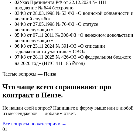
02
Указ Президента РФ от 22.12.2024 № 1111 —
продление № 644 бессрочно
03
ФЗ от 28.03.1998 № 53-ФЗ «О воинской обязанности и
военной службе»
04
ФЗ от 27.05.1998 № 76-ФЗ «О статусе
военнослужащих»
05
ФЗ от 07.11.2011 № 306-ФЗ «О денежном довольствии
военнослужащих»
06
ФЗ от 23.11.2024 № 391-ФЗ «О списании
задолженности участникам СВО»
07
ФЗ от 28.11.2025 № 426-ФЗ «О федеральном бюджете
на 2026 год» (НИС
411 185 ₽/год
)
Частые вопросы — Пенза
Что чаще всего спрашивают про
контракт в Пензе.
Не нашли свой вопрос? Напишите в форму выше или в любой
из мессенджеров — добавим ответ.
Все вопросы по категориям →
01