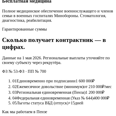
Бесплатная медицина
Полное медицинское обеспечение военнослужащего и членов
семьи в военных госпиталях Минобороны. Стоматология,
диагностика, реабилитация.
Гарантированные суммы
Сколько получает контрактник — в
цифрах.
Данные на 1 мая 2026. Региональные выплаты уточняйте по
своему субъекту через рекрутёра.
ФЗ № 53-ФЗ · ПП № 700
01
Единовременно при подписании
1 600 000
₽
02
Ежемесячное довольствие (минимум)
от 210 000
₽/мес
03
Региональная единовременная (Пенза)
1 200 000
₽
04
Федеральная единовременная (Указ № 644)
400 000
₽
05
Льготы статуса ВБД (отпуск)
+15
дней
Как мы работаем в Пензе