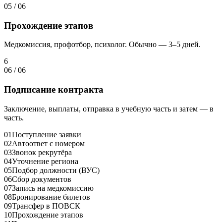
05
/
06
Прохождение этапов
Медкомиссия, профотбор, психолог. Обычно — 3–5 дней.
6
06
/
06
Подписание контракта
Заключение, выплаты, отправка в учебную часть и затем — в
часть.
01
Поступление заявки
02
Автоответ с номером
03
Звонок рекрутёра
04
Уточнение региона
05
Подбор должности (ВУС)
06
Сбор документов
07
Запись на медкомиссию
08
Бронирование билетов
09
Трансфер в ПОВСК
10
Прохождение этапов