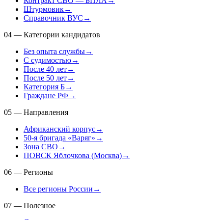
Контракт СВО — БПЛА
→
Штурмовик
→
Справочник ВУС
→
04
—
Категории кандидатов
Без опыта службы
→
С судимостью
→
После 40 лет
→
После 50 лет
→
Категория Б
→
Граждане РФ
→
05
—
Направления
Африканский корпус
→
50-я бригада «Варяг»
→
Зона СВО
→
ПОВСК Яблочкова (Москва)
→
06
—
Регионы
Все регионы России
→
07
—
Полезное