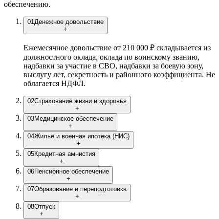
обеспечению.
01
Денежное довольствие
+
Ежемесячное довольствие от 210 000 ₽ складывается из
должностного оклада, оклада по воинскому званию,
надбавки за участие в СВО, надбавки за боевую зону,
выслугу лет, секретность и районного коэффициента. Не
облагается НДФЛ.
02
Страхование жизни и здоровья
+
03
Медицинское обеспечение
+
04
Жильё и военная ипотека (НИС)
+
05
Кредитная амнистия
+
06
Пенсионное обеспечение
+
07
Образование и переподготовка
+
08
Отпуск
+