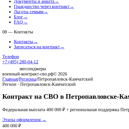
Документы и анкета
→
Гражданство через контракт
→
Льготы семьям
→
Блог
→
FAQ
→
08
—
Контакты
Контакты
→
Записаться на контракт
→
Телефон
+7 (495) 280-04-12
мессенджеры
военный-контракт-сво.рф
© 2026
Главная
/
Регионы
/
Петропавловск-Камчатский
Регион · Петропавловск-Камчатский
Контракт на СВО в Петропавловске-Ка
Федеральная выплата 400 000 ₽ + региональная поддержка Петр
Этапы оформления →
400 000 ₽