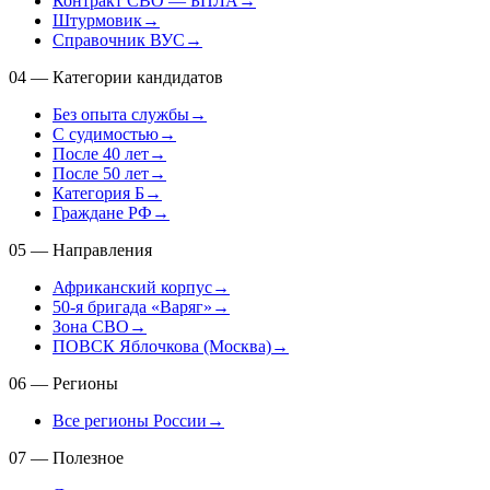
Контракт СВО — БПЛА
→
Штурмовик
→
Справочник ВУС
→
04
—
Категории кандидатов
Без опыта службы
→
С судимостью
→
После 40 лет
→
После 50 лет
→
Категория Б
→
Граждане РФ
→
05
—
Направления
Африканский корпус
→
50-я бригада «Варяг»
→
Зона СВО
→
ПОВСК Яблочкова (Москва)
→
06
—
Регионы
Все регионы России
→
07
—
Полезное