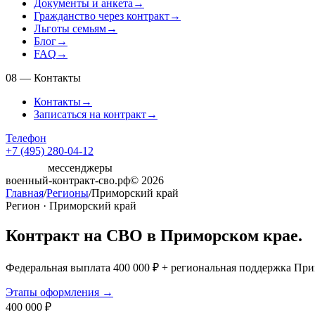
Документы и анкета
→
Гражданство через контракт
→
Льготы семьям
→
Блог
→
FAQ
→
08
—
Контакты
Контакты
→
Записаться на контракт
→
Телефон
+7 (495) 280-04-12
мессенджеры
военный-контракт-сво.рф
© 2026
Главная
/
Регионы
/
Приморский край
Регион · Приморский край
Контракт на СВО в Приморском крае.
Федеральная выплата 400 000 ₽ + региональная поддержка Прим
Этапы оформления →
400 000 ₽