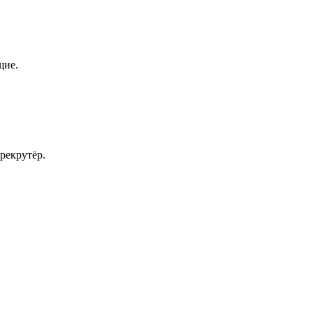
щие.
рекрутёр.